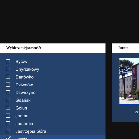
Wybierz miejscowość:
Jurata
ZO