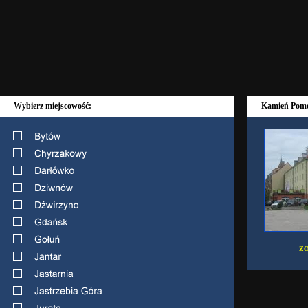
Wybierz miejscowość:
Kamień Pomo
ZO