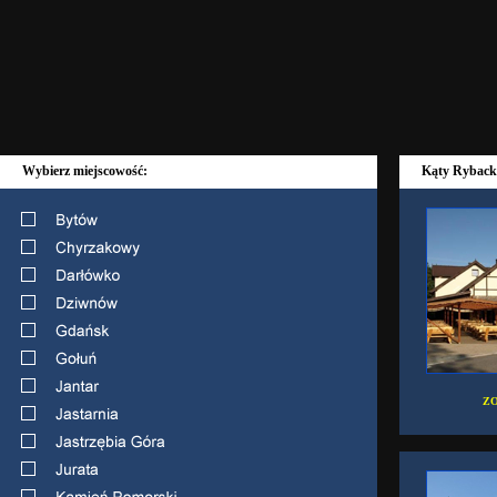
Wybierz miejscowość:
Kąty Ryback
ZO