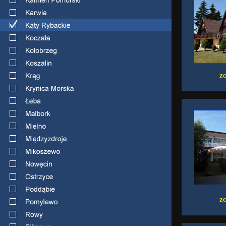
ZO
ZO