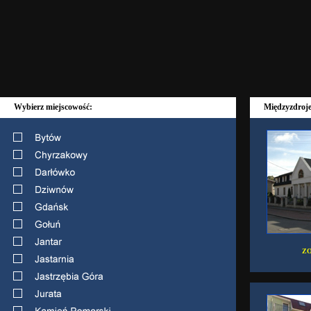
Wybierz miejscowość:
Międzyzdroj
ZO