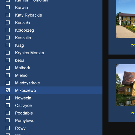
ZO
ZO