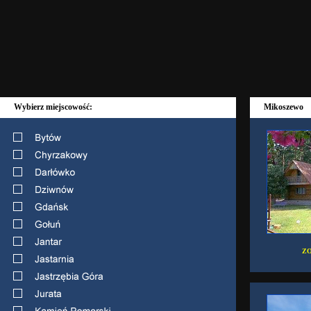
Wybierz miejscowość:
Mikoszewo
ZO