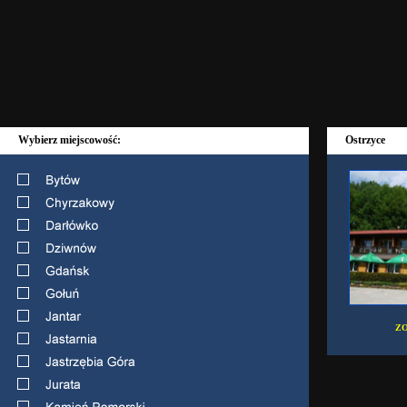
Wybierz miejscowość:
Ostrzyce
ZO