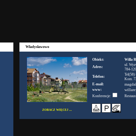
Władysławowo
Obiekt:
Willa 
ul. Wyz
Adres:
784-12
Tel(58)
Telefon:
Kom. 7
E-mail:
magda
www:
willare
Konferencje:
Restaur
ZOBACZ WIĘCEJ ...