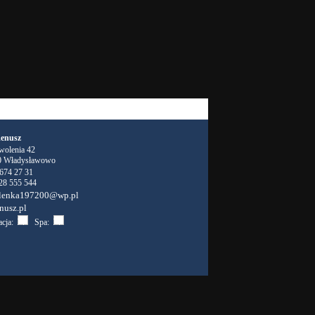
Renusz
wolenia 42
0 Władysławowo
 674 27 31
28 555 544
lenka197200@wp.pl
nusz.pl
acja:
Spa: