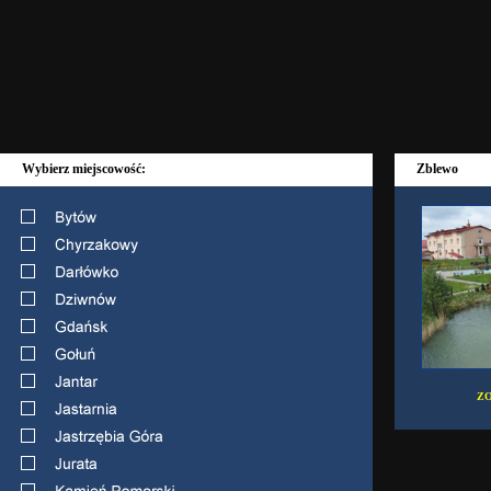
Wybierz miejscowość:
Zblewo
ZO